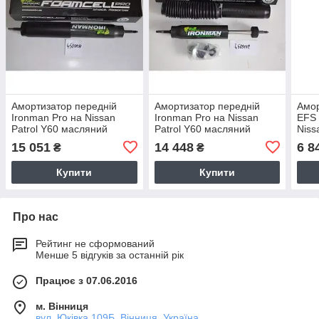
Амортизатор передній
Амортизатор передній
Амор
Ironman Pro на Nissan
Ironman Pro на Nissan
EFS 
Patrol Y60 масляний
Patrol Y60 масляний
Niss
45091LFE
45091FE
Toyo
15 051
14 448
6 8
₴
₴
79
Купити
Купити
Про нас
Рейтинг не сформований
Менше 5 відгуків за останній рік
Працює з 07.06.2016
м. Вінниця
вул. Юківка 109Б, Вінниця, Україна