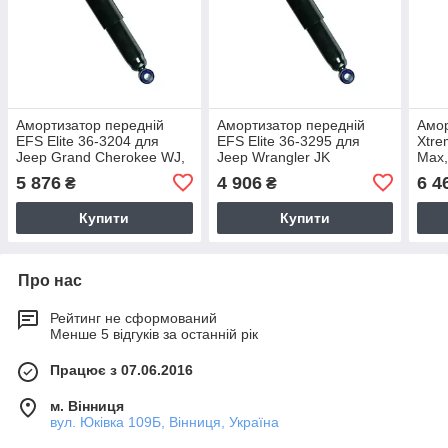
Амортизатор передній
Амортизатор передній
Амор
EFS Elite 36-3204 для
EFS Elite 36-3295 для
Xtre
Jeep Grand Cherokee WJ,
Jeep Wrangler JK
Max,
ZJ, Cherokee XJ
2015
5 876
4 906
6 4
₴
₴
2015
Купити
Купити
Про нас
Рейтинг не сформований
Менше 5 відгуків за останній рік
Працює з 07.06.2016
м. Вінниця
вул. Юківка 109Б, Вінниця, Україна