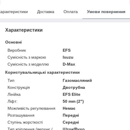
арактеристики
Доставка
Оплата
Умови повернення
Характеристики
Основні
Виробник
EFS
Сумісність з маркою
Isuzu
Сумісність з моделлю
D-Max
Користувальницькі характеристики
Тип
Газомасляний
Конструкція
Двотрубна
Лінійка
EFS Elite
Ліфт:
50 mm (2")
Можливість регулювання
Немає
Розташування
Передні
Ступінь жорсткості
Середні
Тип кріплення (верхнє /
Шток/Вухо