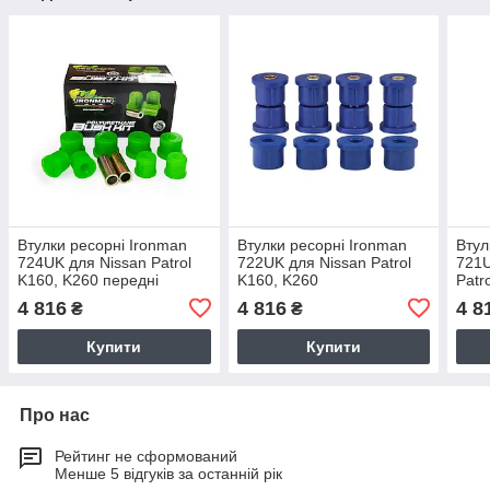
Втулки ресорні Ironman
Втулки ресорні Ironman
Втул
724UK для Nissan Patrol
722UK для Nissan Patrol
721U
K160, K260 передні
K160, K260
Patr
4 816
4 816
4 8
₴
₴
Купити
Купити
Про нас
Рейтинг не сформований
Менше 5 відгуків за останній рік