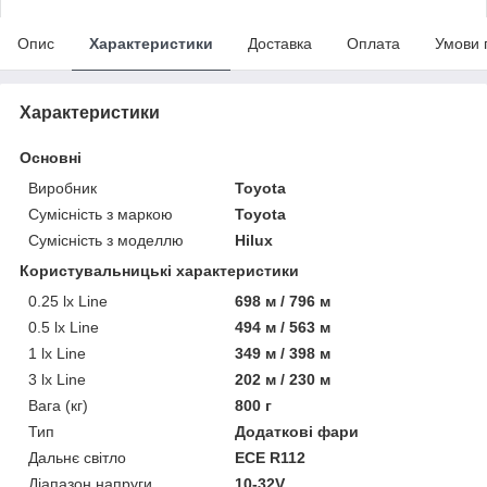
Опис
Характеристики
Доставка
Оплата
Умови 
Характеристики
Основні
Виробник
Toyota
Сумісність з маркою
Toyota
Сумісність з моделлю
Hilux
Користувальницькі характеристики
0.25 lx Line
698 м / 796 м
0.5 lx Line
494 м / 563 м
1 lx Line
349 м / 398 м
3 lx Line
202 м / 230 м
Вага (кг)
800 г
Тип
Додаткові фари
Дальнє світло
ECE R112
Діапазон напруги
10-32V