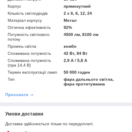
Корпус
прямокутний
Кількість світлодіодів
2 x 6, 6, 12, 24
Матеріал корпусу
Метал
Оптична ефективність
92%
Потужність світлового
4500 лм, 8100 лм
потоку
Промінь світла
комбо
Споживана потужність
42 Вт, 84 Вт
Споживана потужність
2,9 А / 5,8 А
(при 14,4 В)
Термін експлуатації ламп
50 000 годин
Тип
фара дальнього світла,
фара протитуманна
Приховати
Умови доставки
Доставка здійснюється тільки по передоплаті.