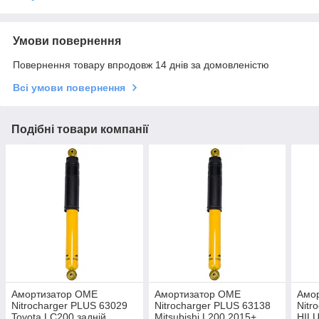
Умови повернення
Повернення товару впродовж 14 днів за домовленістю
Всі умови повернення
Подібні товари компанії
Амортизатор OME
Амортизатор OME
Амо
Nitrocharger PLUS 63029
Nitrocharger PLUS 63138
Nitr
Toyota LC200 задній
Mitsubishi L200 2015+
HILU