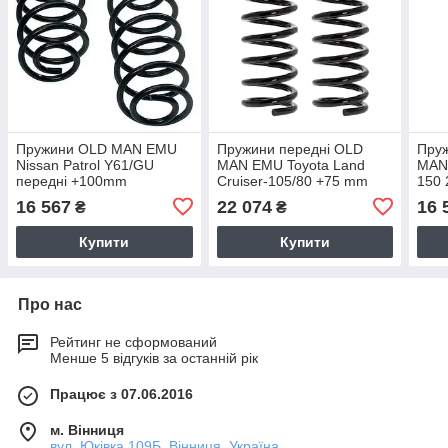
Пружини OLD MAN EMU
Пружини передні OLD
Пруж
Nissan Patrol Y61/GU
MAN EMU Toyota Land
MAN
передні +100mm
Cruiser-105/80 +75 mm
150
OME3036
OME 2418
288
16 567
22 074
16 
₴
₴
Купити
Купити
Про нас
Рейтинг не сформований
Менше 5 відгуків за останній рік
Працює з 07.06.2016
м. Вінниця
вул. Юківка 109Б, Вінниця, Україна