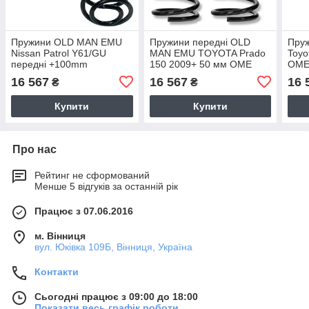
Пружини OLD MAN EMU
Пружини передні OLD
Пру
Nissan Patrol Y61/GU
MAN EMU TOYOTA Prado
Toyo
передні +100mm
150 2009+ 50 мм OME
OME
OME3036
2887
16 567
16 567
16 
₴
₴
Купити
Купити
Про нас
Рейтинг не сформований
Менше 5 відгуків за останній рік
Працює з 07.06.2016
м. Вінниця
вул. Юківка 109Б, Вінниця, Україна
Контакти
Сьогодні працює з 09:00 до 18:00
Показати весь графік роботи