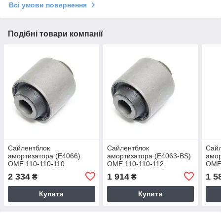
Всі умови повернення
Подібні товари компанії
Сайлентблок
Сайлентблок
Сай
амортизатора (Е4066)
амортизатора (Е4063-BS)
амор
OME 110-110-110
OME 110-110-112
OME
2 334
1 914
1 5
₴
₴
Купити
Купити