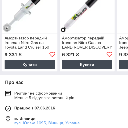
Амортизатор передній
Амортизатор передній
Амор
Ironman Nitro Gas на
Ironman Nitro Gas на
Iro
Toyota Land Cruiser 150
LAND ROVER DISCOVERY
Jeep
газомасляний 12750GR
2 газомасляний 12776GR
газ
9 331
6 321
9 3
₴
₴
Купити
Купити
Про нас
Рейтинг не сформований
Менше 5 відгуків за останній рік
Працює з 07.06.2016
м. Вінниця
вул. Юківка 109Б, Вінниця, Україна