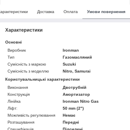
арактеристики
Доставка
Оплата
Умови повернення
Характеристики
Основні
Виробник
Ironman
Тип
Газомасляний
Сумісність з маркою
Suzuki
Сумісність з моделлю
Nitro, Samurai
Користувальницькі характеристики
Виконання
Двотрубній
Конструкція
Амортизатор
Лінійка
Ironman Nitro Gas
Ліфт:
50 mm (2")
Можливість регулювання
Немає
Розташування
Передні
Специфікація
Підсилені