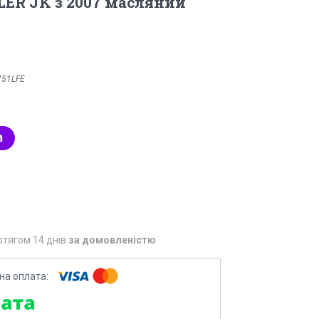
ER JK з 2007 масляний
751LFE
отягом 14 днів
за домовленістю