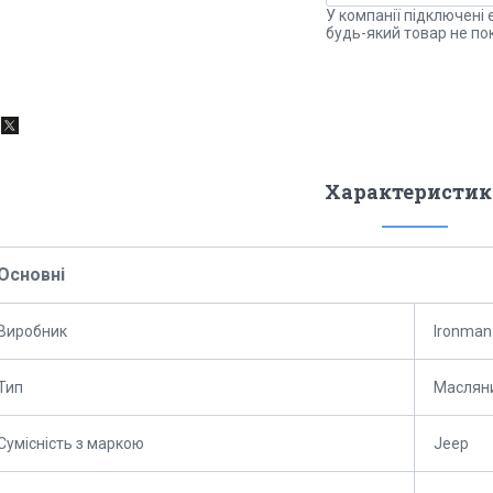
У компанії підключені 
будь-який товар не по
Характеристик
Основні
Виробник
Ironman
Тип
Маслян
Сумісність з маркою
Jeep