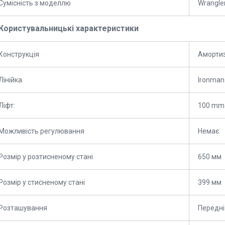
Сумісність з моделлю
Wrangle
Користувальницькі характеристики
Конструкція
Аморти
Лінійка
Ironman
Ліфт:
100 mm 
Можливість регулювання
Немає
Розмір у розтисненому стані
650 мм
Розмір у стисненому стані
399 мм
Розташування
Передні