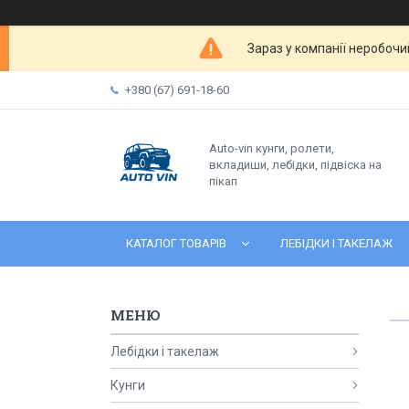
Зараз у компанії неробочи
+380 (67) 691-18-60
Auto-vin кунги, ролети,
вкладиши, лебідки, підвіска на
пікап
КАТАЛОГ ТОВАРІВ
ЛЕБІДКИ І ТАКЕЛАЖ
Лебідки і такелаж
Кунги