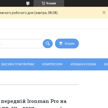
Кошик
жчого робочого дня (завтра, 08.08).
Кошик
ВИСУВНІ ПЛАТФОРМИ
КОМПРЕСОРИ
КРИШКИ КУЗОВА
ВК
передній Ironman Pro на