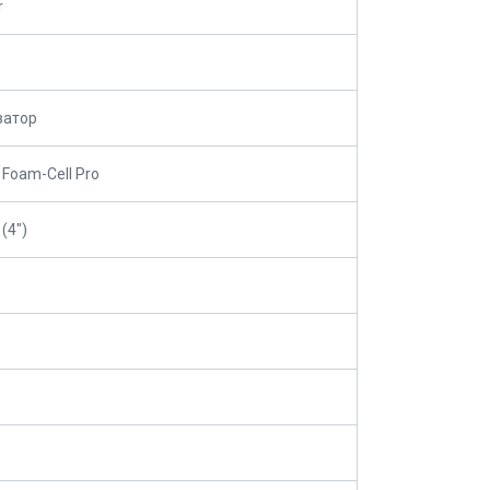
r
затор
 Foam-Cell Pro
(4")