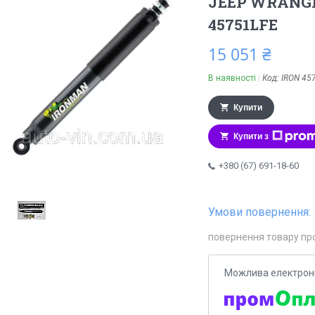
JEEP WRANGL
45751LFE
15 051 ₴
В наявності
Код:
IRON 45
Купити
Купити з
+380 (67) 691-18-60
повернення товару пр