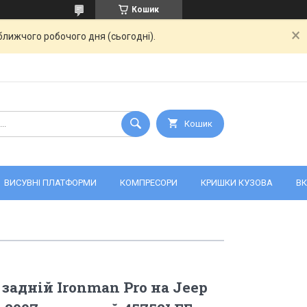
Кошик
ближчого робочого дня (сьогодні).
Кошик
ВИСУВНІ ПЛАТФОРМИ
КОМПРЕСОРИ
КРИШКИ КУЗОВА
ВК
задній Ironman Pro на Jeep