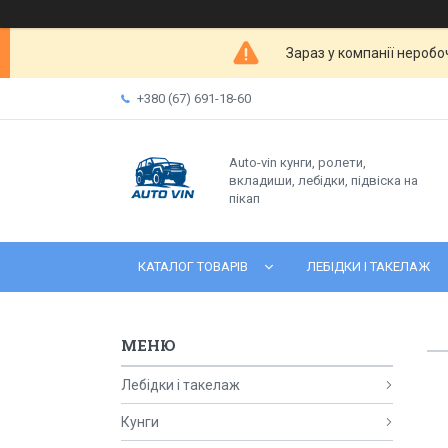
Зараз у компанії неробо
+380 (67) 691-18-60
Auto-vin кунги, ролети,
вкладиши, лебідки, підвіска на
пікап
КАТАЛОГ ТОВАРІВ
ЛЕБІДКИ І ТАКЕЛАЖ
Лебідки і такелаж
Кунги