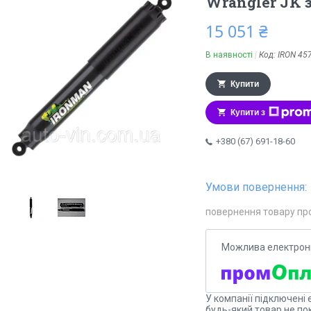
Wrangler JK 
15 051 ₴
В наявності
Код:
IRON 45
Купити
Купити з
+380 (67) 691-18-60
повернення товару пр
У компанії підключені 
будь-який товар не по