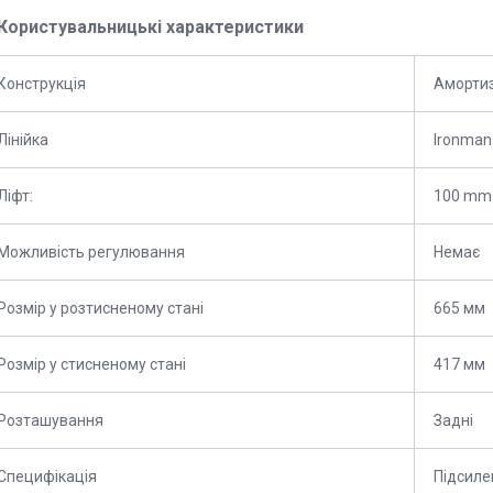
Користувальницькі характеристики
Конструкція
Аморти
Лінійка
Ironman
Ліфт:
100 mm 
Можливість регулювання
Немає
Розмір у розтисненому стані
665 мм
Розмір у стисненому стані
417 мм
Розташування
Задні
Специфікація
Підсиле