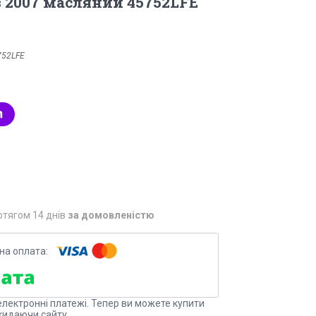
з 2007 масляний 45752LFE
752LFE
отягом 14 днів
за домовленістю
електронні платежі. Тепер ви можете купити
кидаючи сайту.