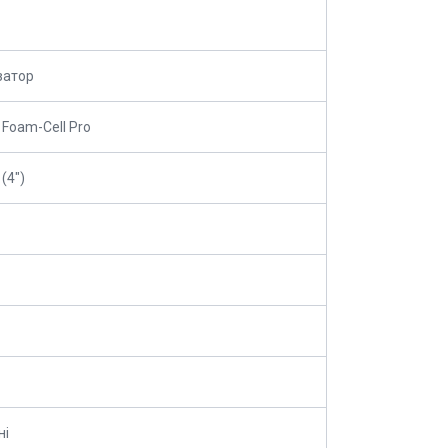
затор
 Foam-Cell Pro
(4")
ні