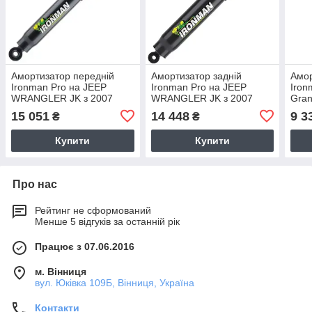
Амортизатор передній
Амортизатор задній
Амор
Ironman Pro на JEEP
Ironman Pro на JEEP
Iron
WRANGLER JK з 2007
WRANGLER JK з 2007
Gran
масляний 45751LFE
масляний 45752FE
мас
15 051
14 448
9 3
₴
₴
Купити
Купити
Про нас
Рейтинг не сформований
Менше 5 відгуків за останній рік
Працює з 07.06.2016
м. Вінниця
вул. Юківка 109Б, Вінниця, Україна
Контакти