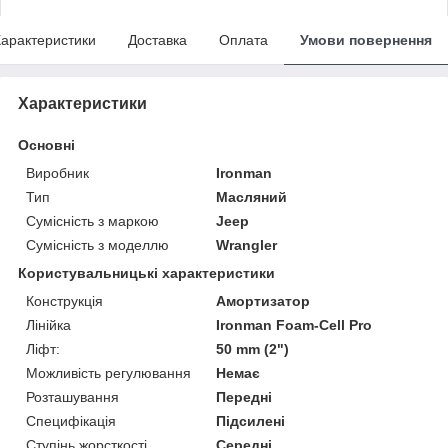
арактеристики
Доставка
Оплата
Умови повернення
Характеристики
Основні
Виробник
Ironman
Тип
Масляний
Сумісність з маркою
Jeep
Сумісність з моделлю
Wrangler
Користувальницькі характеристики
Конструкція
Амортизатор
Лінійка
Ironman Foam-Cell Pro
Ліфт:
50 mm (2")
Можливість регулювання
Немає
Розташування
Передні
Специфікація
Підсилені
Ступінь жорсткості
Середні