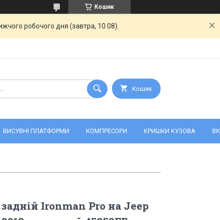
Кошик
жчого робочого дня (завтра, 10.08).
Кошик
ВИСУВНІ ПЛАТФОРМИ
КОМПРЕСОРИ
КРИШКИ КУЗОВА
ВК
задній Ironman Pro на Jeep