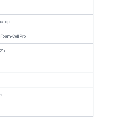
затор
 Foam-Cell Pro
2")
ні