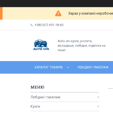
Зараз у компанії неробочи
+380 (67) 691-18-60
Auto-vin кунги, ролети,
вкладиши, лебідки, підвіска на
пікап
КАТАЛОГ ТОВАРІВ
ЛЕБІДКИ І ТАКЕЛАЖ
Лебідки і такелаж
Кунги