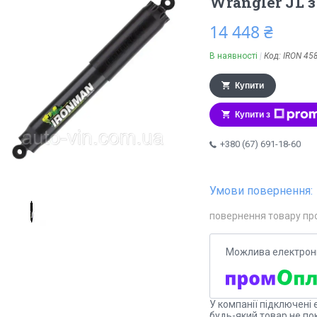
Wrangler JL 
14 448 ₴
В наявності
Код:
IRON 45
Купити
Купити з
+380 (67) 691-18-60
повернення товару пр
У компанії підключені 
будь-який товар не по