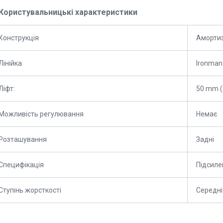
Користувальницькі характеристики
Конструкція
Аморти
Лінійка
Ironman
Ліфт:
50 mm (
Можливість регулювання
Немає
Розташування
Задні
Специфікація
Підсиле
Ступінь жорсткості
Середні