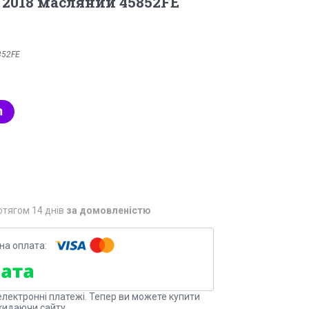
з 2018 масляний 45852FE
852FE
отягом 14 днів
за домовленістю
електронні платежі. Тепер ви можете купити
кидаючи сайту.