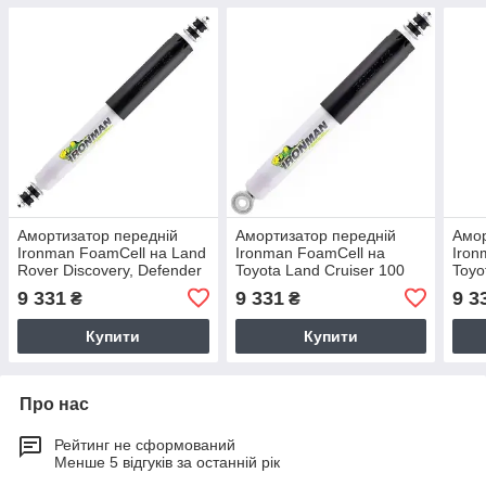
Амортизатор передній
Амортизатор передній
Амор
Ironman FoamCell на Land
Ironman FoamCell на
Iron
Rover Discovery, Defender
Toyota Land Cruiser 100
Toyo
масляний 24080FE
масляний 24795FE
110,
9 331
9 331
9 3
₴
₴
246
Купити
Купити
Про нас
Рейтинг не сформований
Менше 5 відгуків за останній рік