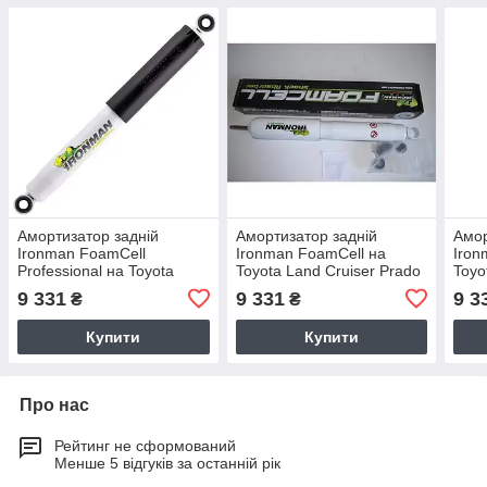
Амортизатор задній
Амортизатор задній
Амор
Ironman FoamCell
Ironman FoamCell на
Iron
Professional на Toyota
Toyota Land Cruiser Prado
Toyo
Hilux, Land Cruiser 60, 70
90, 95 масляний 24661FE
200
9 331
9 331
9 3
₴
₴
масляний 24650FEP
Купити
Купити
Про нас
Рейтинг не сформований
Менше 5 відгуків за останній рік