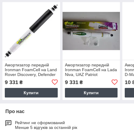
Амортизатор передній
Амортизатор передній
Амор
Ironman FoamCell на Land
Ironman FoamCell на Lada
Iron
Rover Discovery, Defender
Niva, UAZ Patriot
D-Ma
масляний 24080FE
масляний 24652FE
Trai
9 331
9 331
10 
₴
₴
248
Купити
Купити
Про нас
Рейтинг не сформований
Менше 5 відгуків за останній рік