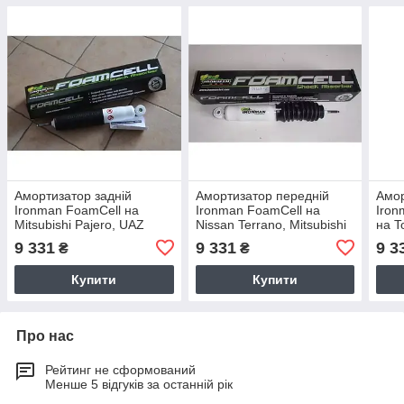
Амортизатор задній
Амортизатор передній
Амор
Ironman FoamCell на
Ironman FoamCell на
Iron
Mitsubishi Pajero, UAZ
Nissan Terrano, Mitsubishi
на T
Patriot масляний 24646FE
Pajero масляний 24667FE
120,
9 331
9 331
9 3
₴
₴
мас
Купити
Купити
Про нас
Рейтинг не сформований
Менше 5 відгуків за останній рік