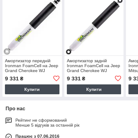
Амортизатор передній
Амортизатор задній
Амор
Ironman FoamCell на Jeep
Ironman FoamCell на Jeep
Iron
Grand Cherokee WJ
Grand Cherokee WJ
Mits
масляний 24774FE
масляний 24775FE
Patr
9 331
9 331
9 3
₴
₴
Купити
Купити
Про нас
Рейтинг не сформований
Менше 5 відгуків за останній рік
Працює з 07.06.2016