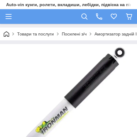
Auto-vin кунги, ролети, вкладиши, лебідки, підвіска на пікап
Товари та послуги
Посилені з/ч
Амортизатор задній 