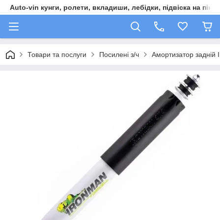
Auto-vin кунги, ролети, вкладиши, лебідки, підвіска на пікап
Товари та послуги
Посилені з/ч
Амортизатор задній 