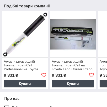
Подібні товари компанії
Амортизатор задній
Амортизатор задній
Амор
Ironman FoamCell
Ironman FoamCell на
Iron
Professional на Toyota
Toyota Land Cruiser Prado
Toyo
Hilux, Land Cruiser 60, 70
90, 95 масляний 24661FE
200
9 331
9 331
9 3
₴
₴
масляний 24650FEP
Купити
Купити
Про нас