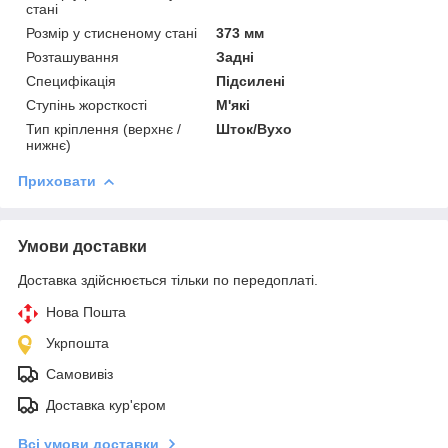
стані
Розмір у стисненому стані
373 мм
Розташування
Задні
Специфікація
Підсилені
Ступінь жорсткості
М'які
Тип кріплення (верхнє /
Шток/Вухо
нижнє)
Приховати
Умови доставки
Доставка здійснюється тільки по передоплаті.
Нова Пошта
Укрпошта
Самовивіз
Доставка кур'єром
Всі умови доставки