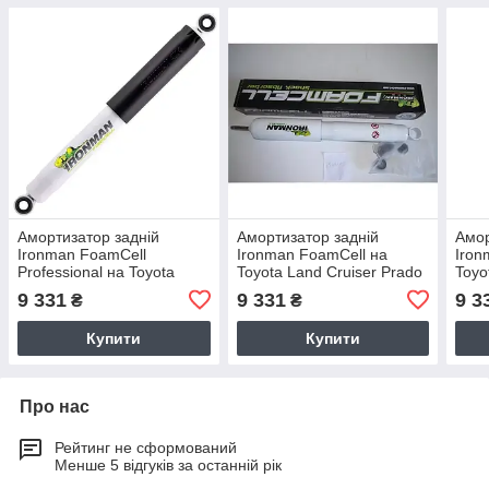
Амортизатор задній
Амортизатор задній
Амор
Ironman FoamCell
Ironman FoamCell на
Iron
Professional на Toyota
Toyota Land Cruiser Prado
Toyo
Hilux, Land Cruiser 60, 70
90, 95 масляний 24661FE
200
9 331
9 331
9 3
₴
₴
масляний 24650FEP
Купити
Купити
Про нас
Рейтинг не сформований
Менше 5 відгуків за останній рік