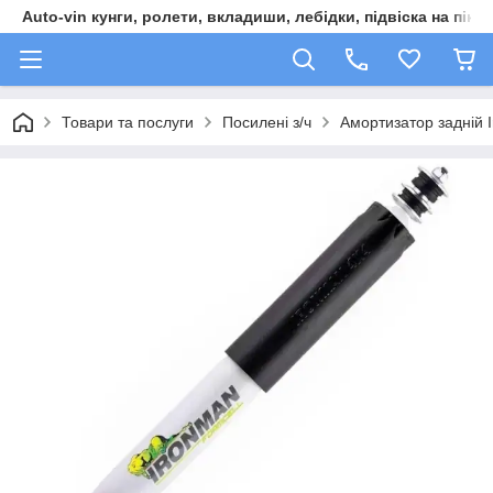
Auto-vin кунги, ролети, вкладиши, лебідки, підвіска на пікап
Товари та послуги
Посилені з/ч
Амортизатор задній 