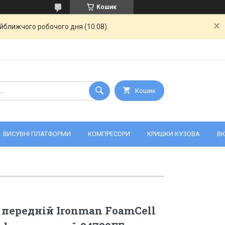
Кошик
айближчого робочого дня (10.08).
Кошик
ВИСУВНІ ПЛАТФОРМИ
КОМПРЕСОРИ
КРИШКИ КУЗОВА
ВК
передній Ironman FoamCell