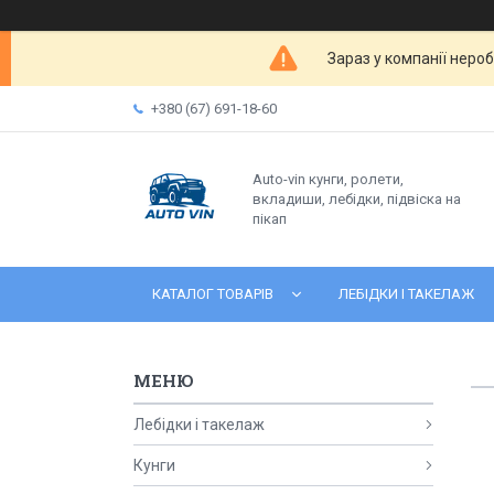
Зараз у компанії неро
+380 (67) 691-18-60
Auto-vin кунги, ролети,
вкладиши, лебідки, підвіска на
пікап
КАТАЛОГ ТОВАРІВ
ЛЕБІДКИ І ТАКЕЛАЖ
Лебідки і такелаж
Кунги