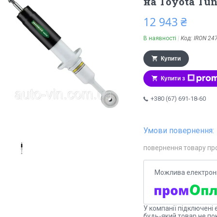
на Toyota Tu
12 943 ₴
В наявності
Код:
IRON 24
Купити
Купити з
+380 (67) 691-18-60
повернення товару пр
У компанії підключені 
будь-який товар не по