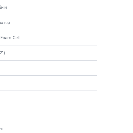
ній
затор
 Foam-Cell
2")
ні