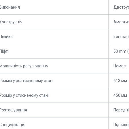
Виконання
Двотруб
Конструкція
Аморти
Лінійка
Ironman
Ліфт:
50 mm (
Можливість регулювання
Немає
Розмір у розтисненому стані
613 мм
Розмір у стисненому стані
450 мм
Розташування
Передні
Специфікація
Підсиле