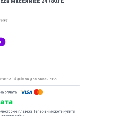
ndra масляний 24780FE
780FE
отягом 14 днів
за домовленістю
електронні платежі. Тепер ви можете купити
кидаючи сайту.