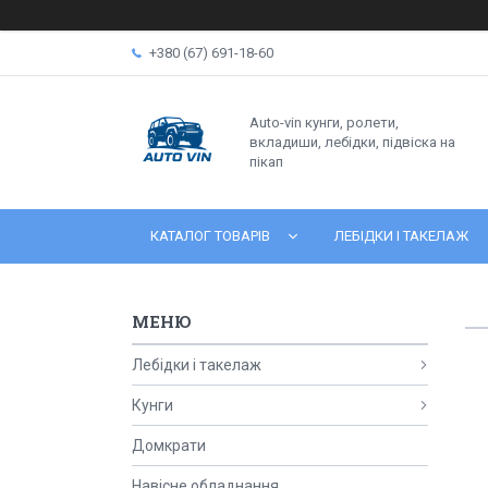
+380 (67) 691-18-60
Auto-vin кунги, ролети,
вкладиши, лебідки, підвіска на
пікап
КАТАЛОГ ТОВАРІВ
ЛЕБІДКИ І ТАКЕЛАЖ
Лебідки і такелаж
Кунги
Домкрати
Навісне обладнання