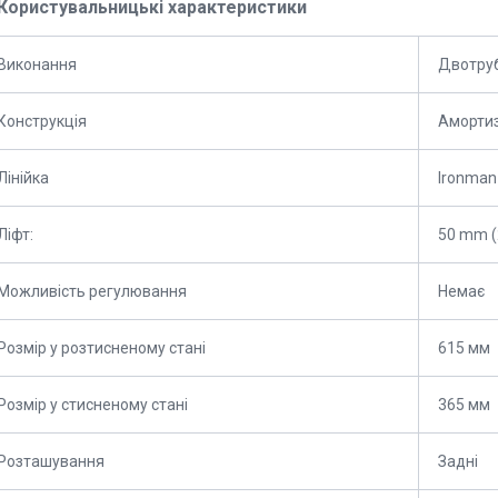
Користувальницькі характеристики
Виконання
Двотруб
Конструкція
Аморти
Лінійка
Ironman
Ліфт:
50 mm (
Можливість регулювання
Немає
Розмір у розтисненому стані
615 мм
Розмір у стисненому стані
365 мм
Розташування
Задні