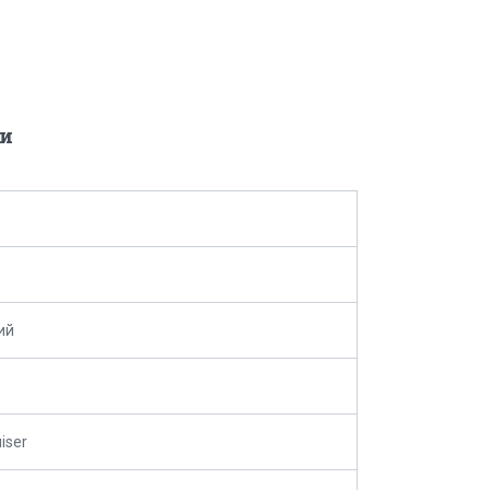
и
ий
iser