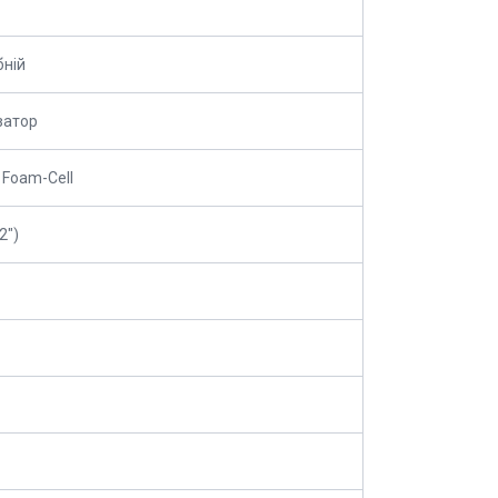
ній
затор
 Foam-Cell
2")