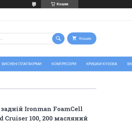
Кошик
Кошик
ВИСУВНІ ПЛАТФОРМИ
КОМПРЕСОРИ
КРИШКИ КУЗОВА
ВК
задній Ironman FoamCell
d Cruiser 100, 200 масляний