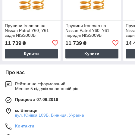
Пружини Ironman на
Пружини Ironman на
Пруж
Nissan Patrol Y60, Y61
Nissan Patrol Y60, Y61
Niss
задні NISS008B
передні NISS009B
задн
11 739
11 739
14 
₴
₴
Купити
Купити
Про нас
Рейтинг не сформований
Менше 5 відгуків за останній рік
Працює з 07.06.2016
м. Вінниця
вул. Юківка 109Б, Вінниця, Україна
Контакти