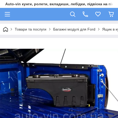
Auto-vin кунги, ролети, вкладиши, лебідки, підвіска на пікап
Товари та послуги
Багажні модулі для Ford
Ящик в к