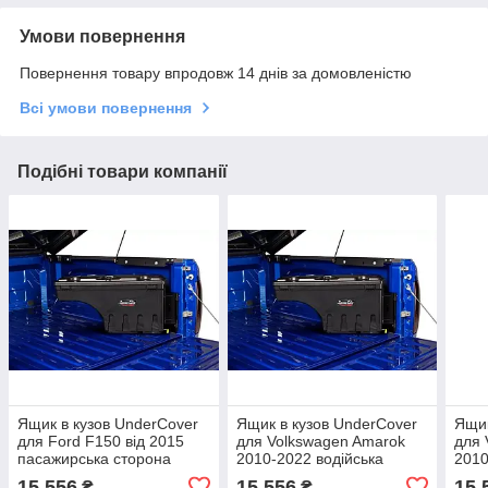
Умови повернення
Повернення товару впродовж 14 днів за домовленістю
Всі умови повернення
Подібні товари компанії
Ящик в кузов UnderCover
Ящик в кузов UnderCover
Ящик
для Ford F150 від 2015
для Volkswagen Amarok
для 
пасажирська сторона
2010-2022 водійська
2010
SC203P
сторона SC700D
сто
15 556
15 556
15 
₴
₴