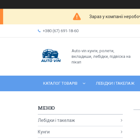
Зараз у компанії неробо
+380 (67) 691-18-60
Auto-vin кунги, ролети,
вкладиши, лебідки, підвіска на
пікап
КАТАЛОГ ТОВАРІВ
ЛЕБІДКИ І ТАКЕЛАЖ
Лебідки і такелаж
Кунги