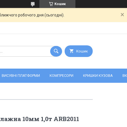
Кошик
ближчого робочого дня (сьогодні).
Кошик
ВИСУВНІ ПЛАТФОРМИ
КОМПРЕСОРИ
КРИШКИ КУЗОВА
ВК
лажна 10мм 1,0т ARB2011